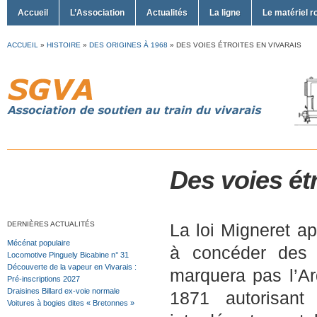
Accueil
L’Association
Actualités
La ligne
Le matériel r
ACCUEIL
»
HISTOIRE
»
DES ORIGINES À 1968
»
DES VOIES ÉTROITES EN VIVARAIS
Des voies étr
DERNIÈRES ACTUALITÉS
La loi Migneret a
Mécénat populaire
à concéder des 
Locomotive Pinguely Bicabine n° 31
Découverte de la vapeur en Vivarais :
marquera pas l’Ar
Pré-inscriptions 2027
Draisines Billard ex-voie normale
1871 autorisant
Voitures à bogies dites « Bretonnes »