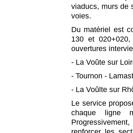
viaducs, murs de 
voies.
Du matériel est c
130 et 020+020,
ouvertures intervi
-
La Voûte sur Loi
-
Tournon - Lamastr
-
La Voûlte sur Rh
Le service propose
chaque ligne ma
Progressivement,
renforcer les sect