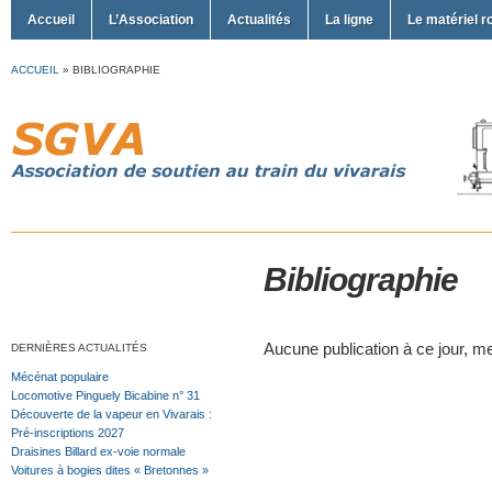
Accueil
L’Association
Actualités
La ligne
Le matériel r
ACCUEIL
»
BIBLIOGRAPHIE
Bibliographie
Aucune publication à ce jour, me
DERNIÈRES ACTUALITÉS
Mécénat populaire
Locomotive Pinguely Bicabine n° 31
Découverte de la vapeur en Vivarais :
Pré-inscriptions 2027
Draisines Billard ex-voie normale
Voitures à bogies dites « Bretonnes »