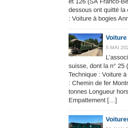
et 126 (SA Franco-Bel
dessous ont quitté la
: Voiture à bogies An
Voiture
5 MAI 20
L’assoc
suisse, dont la n° 25
Technique : Voiture à
: Chemin de fer Mont
tonnes Longueur hors
Empattement […]
Voiture