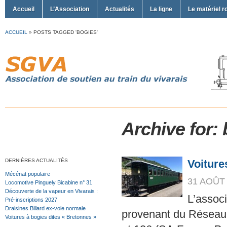
Accueil
L’Association
Actualités
La ligne
Le matériel r
ACCUEIL
»
POSTS TAGGED 'BOGIES'
Archive for:
DERNIÈRES ACTUALITÉS
Voiture
Mécénat populaire
31 AOÛT 
Locomotive Pinguely Bicabine n° 31
Découverte de la vapeur en Vivarais :
L’assoc
Pré-inscriptions 2027
Draisines Billard ex-voie normale
provenant du Réseau B
Voitures à bogies dites « Bretonnes »