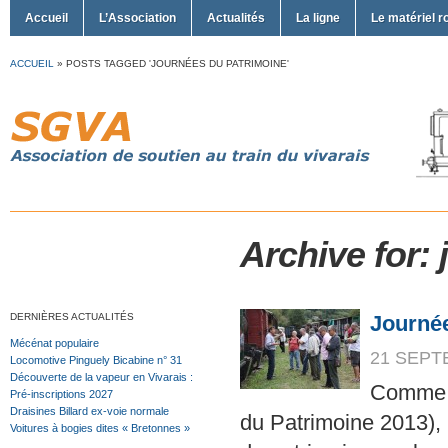
Accueil
L’Association
Actualités
La ligne
Le matériel r
ACCUEIL
»
POSTS TAGGED 'JOURNÉES DU PATRIMOINE'
Archive for:
DERNIÈRES ACTUALITÉS
Journé
Mécénat populaire
21 SEPT
Locomotive Pinguely Bicabine n° 31
Découverte de la vapeur en Vivarais :
Comme 
Pré-inscriptions 2027
Draisines Billard ex-voie normale
du Patrimoine 2013), 
Voitures à bogies dites « Bretonnes »