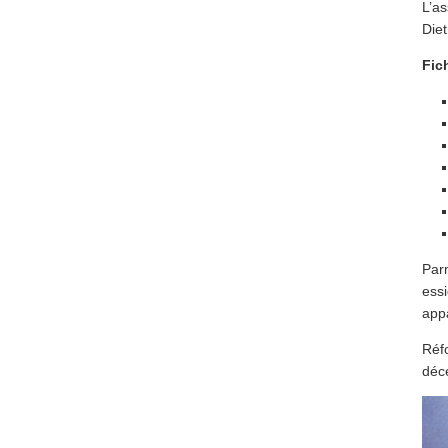
L’a
Die
Fic
Par
ess
appa
Réf
déc