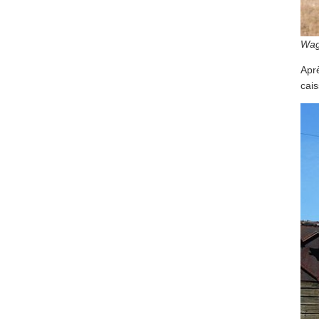
Wag
Apr
cais