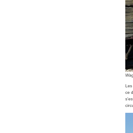
Wago
Les
ce d
s'es
circ