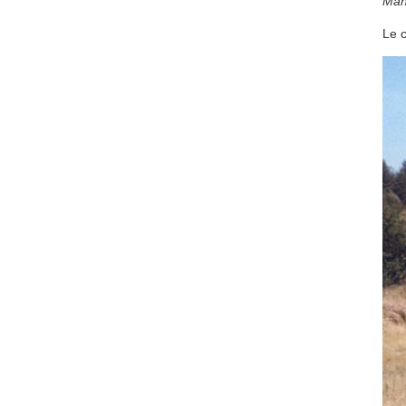
Man
Le c