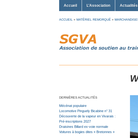
Accueil
L’Association
Actualités
ACCUEIL
»
MATÉRIEL REMORQUÉ
»
MARCHANDISE
W
DERNIÈRES ACTUALITÉS
Mécénat populaire
Locomotive Pinguely Bicabine n° 31
Découverte de la vapeur en Vivarais :
Pré-inscriptions 2027
Draisines Billard ex-voie normale
Voitures à bogies dites « Bretonnes »