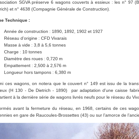
ssociation SGVA préserve 6 wagons couverts à essieux : les n° 97 (
trich) et n° 4638 (Compagnie Générale de Construction).
he Technique :
Année de construction : 1890, 1892, 1902 et 1927
Réseau d’origine : CFD Vivarais
Masse à vide : 3,8 à 5,6 tonnes
Charge : 10 tonnes
Diamètre des roues : 0,720 m
Empattement : 2,500 à 2,576 m
Longueur hors tampons : 6,380 m
mi ces wagons, on notera que le couvert n° 149 est issu de la trans
ieux (H 130 - De Dietrich - 1890) par adaptation d'une caisse fabr
rtient à la dernière série de wagons livrés neufs pour le réseau du Viv
ormés avant la fermeture du réseau, en 1968, certains de ces wago
ennies en gare de Raucoules-Brossettes (43) ou sur l’amorce de l’anci