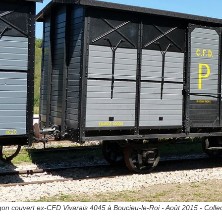
on couvert ex-CFD Vivarais 4045 à Boucieu-le-Roi - Août 2015 - Coll