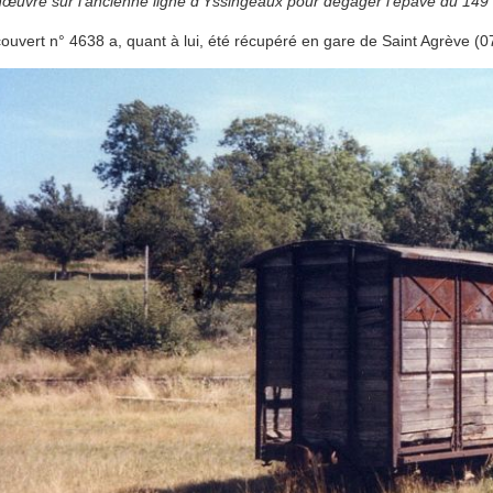
œuvre sur l'ancienne ligne d'Yssingeaux pour dégager l'épave du 149 
ouvert n° 4638 a, quant à lui, été récupéré en gare de Saint Agrève (0