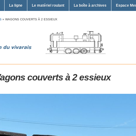
La ligne
Le matériel roulant
La boîte à archives
Espace Me
S
»
WAGONS COUVERTS À 2 ESSIEUX
agons couverts à 2 essieux