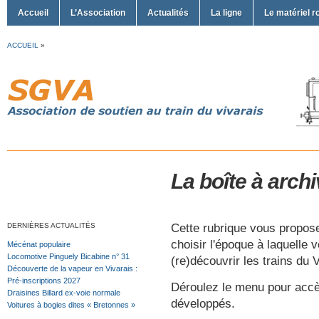
Accueil
L’Association
Actualités
La ligne
Le matériel r
ACCUEIL
»
La boîte à arch
Cette rubrique vous propos
DERNIÈRES ACTUALITÉS
choisir l'époque à laquelle
Mécénat populaire
Locomotive Pinguely Bicabine n° 31
(re)découvrir les trains du V
Découverte de la vapeur en Vivarais :
Pré-inscriptions 2027
Déroulez le menu pour accè
Draisines Billard ex-voie normale
développés.
Voitures à bogies dites « Bretonnes »