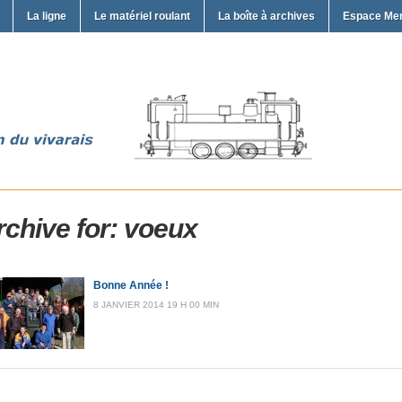
La ligne
Le matériel roulant
La boîte à archives
Espace Me
rchive for: voeux
Bonne Année !
8 JANVIER 2014 19 H 00 MIN