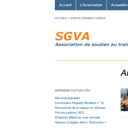
Accueil
L’Association
Actualités
ACCUEIL
»
POSTS TAGGED 'VOEUX'
A
DERNIÈRES ACTUALITÉS
Mécénat populaire
Locomotive Pinguely Bicabine n° 31
Découverte de la vapeur en Vivarais :
Pré-inscriptions 2027
Draisines Billard ex-voie normale
Voitures à bogies dites « Bretonnes »