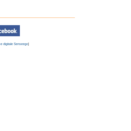
e digitale Senseego
]