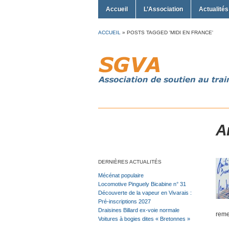
Accueil
L’Association
Actualités
ACCUEIL
»
POSTS TAGGED 'MIDI EN FRANCE'
A
DERNIÈRES ACTUALITÉS
Mécénat populaire
Locomotive Pinguely Bicabine n° 31
Découverte de la vapeur en Vivarais :
Pré-inscriptions 2027
Draisines Billard ex-voie normale
reme
Voitures à bogies dites « Bretonnes »