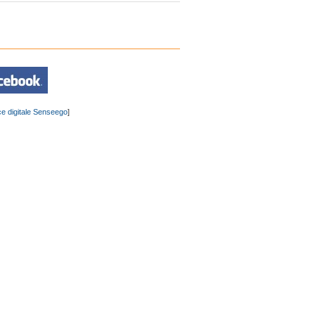
e digitale Senseego
]