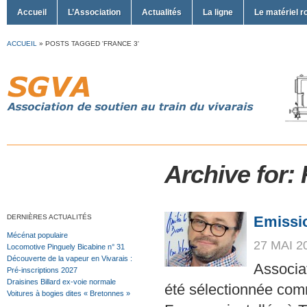
Accueil
L’Association
Actualités
La ligne
Le matériel r
ACCUEIL
»
POSTS TAGGED 'FRANCE 3'
Archive for:
DERNIÈRES ACTUALITÉS
Emissio
Mécénat populaire
27 MAI 2
Locomotive Pinguely Bicabine n° 31
Découverte de la vapeur en Vivarais :
Associa
Pré-inscriptions 2027
Draisines Billard ex-voie normale
été sélectionnée com
Voitures à bogies dites « Bretonnes »