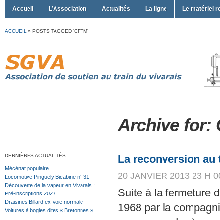
Accueil
L’Association
Actualités
La ligne
Le matériel r
ACCUEIL
»
POSTS TAGGED 'CFTM'
Archive for
DERNIÈRES ACTUALITÉS
La reconversion au
Mécénat populaire
20 JANVIER 2013 23 H 0
Locomotive Pinguely Bicabine n° 31
Découverte de la vapeur en Vivarais :
Suite à la fermeture 
Pré-inscriptions 2027
Draisines Billard ex-voie normale
1968 par la compagni
Voitures à bogies dites « Bretonnes »