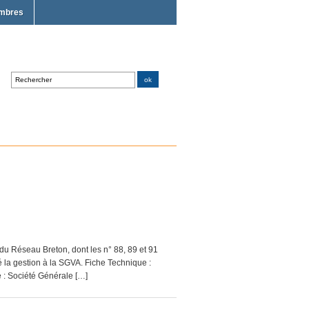
mbres
du Réseau Breton, dont les n° 88, 89 et 91
é la gestion à la SGVA. Fiche Technique :
 : Société Générale […]