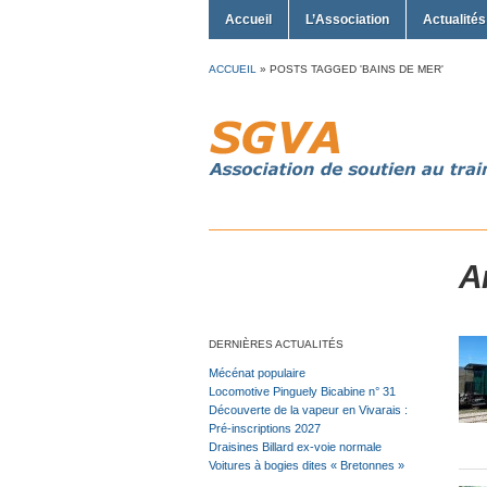
Accueil
L’Association
Actualités
ACCUEIL
»
POSTS TAGGED 'BAINS DE MER'
A
DERNIÈRES ACTUALITÉS
Mécénat populaire
Locomotive Pinguely Bicabine n° 31
Découverte de la vapeur en Vivarais :
Pré-inscriptions 2027
Draisines Billard ex-voie normale
Voitures à bogies dites « Bretonnes »