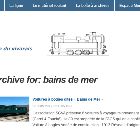
La ligne
Le matériel roulant
La boîte à archives
Espace Me
rchive for: bains de mer
Voitures à bogies dites « Bains de Mer »
23 JUIN 2017 22 H 05 MIN
L’association SGVA préserve 6 voitures à voyageurs provenant 
(Carel & Fouché) ; la 89 est propriété de la FACS qui en a confi
Voiture à bogies Année de construction : 1913 Réseau d’origine