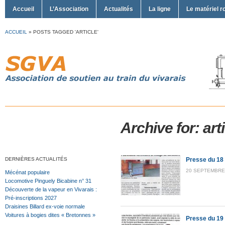
Accueil
L’Association
Actualités
La ligne
Le matériel r
ACCUEIL
»
POSTS TAGGED 'ARTICLE'
Archive for: art
DERNIÈRES ACTUALITÉS
Presse du 18
20 SEPTEMBRE 
Mécénat populaire
Locomotive Pinguely Bicabine n° 31
Découverte de la vapeur en Vivarais :
Pré-inscriptions 2027
Draisines Billard ex-voie normale
Voitures à bogies dites « Bretonnes »
Presse du 19