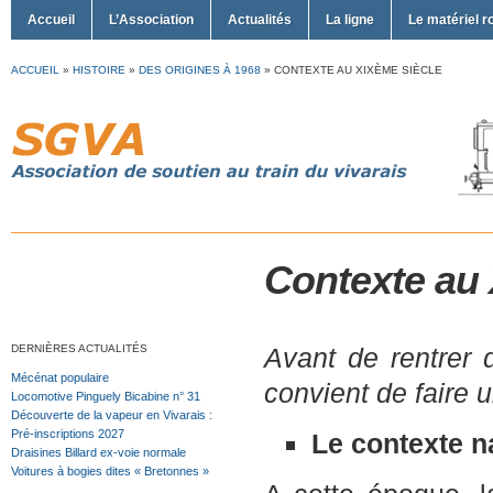
Accueil
L’Association
Actualités
La ligne
Le matériel r
ACCUEIL
»
HISTOIRE
»
DES ORIGINES À 1968
»
CONTEXTE AU XIXÈME SIÈCLE
Contexte au 
DERNIÈRES ACTUALITÉS
Avant de rentrer d
Mécénat populaire
convient de faire un
Locomotive Pinguely Bicabine n° 31
Découverte de la vapeur en Vivarais :
Pré-inscriptions 2027
Le contexte n
Draisines Billard ex-voie normale
Voitures à bogies dites « Bretonnes »