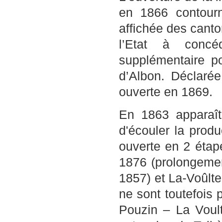
en 1866 contourn
affichée des canto
l’Etat à concé
supplémentaire p
d’Albon. Déclarée 
ouverte en 1869.
En 1863 apparaît
d'écouler la prod
ouverte en 2 étap
1876 (prolongeme
1857) et La-Voûlt
ne sont toutefois 
Pouzin – La Voult