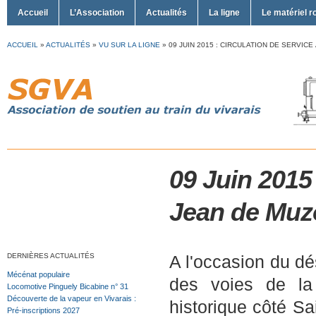
Accueil
L’Association
Actualités
La ligne
Le matériel r
ACCUEIL
»
ACTUALITÉS
»
VU SUR LA LIGNE
»
09 JUIN 2015 : CIRCULATION DE SERVIC
09 Juin 2015 
Jean de Muz
DERNIÈRES ACTUALITÉS
A l'occasion du d
Mécénat populaire
des voies de la
Locomotive Pinguely Bicabine n° 31
Découverte de la vapeur en Vivarais :
historique côté S
Pré-inscriptions 2027