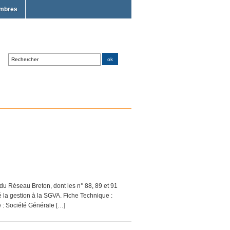
mbres
du Réseau Breton, dont les n° 88, 89 et 91
é la gestion à la SGVA. Fiche Technique :
 : Société Générale […]