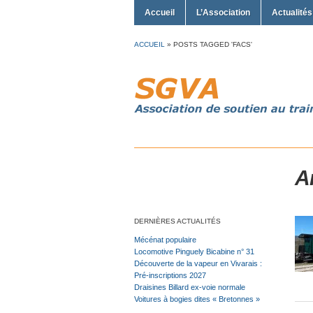
Accueil
L’Association
Actualités
ACCUEIL
»
POSTS TAGGED 'FACS'
A
DERNIÈRES ACTUALITÉS
Mécénat populaire
Locomotive Pinguely Bicabine n° 31
Découverte de la vapeur en Vivarais :
Pré-inscriptions 2027
Draisines Billard ex-voie normale
Voitures à bogies dites « Bretonnes »