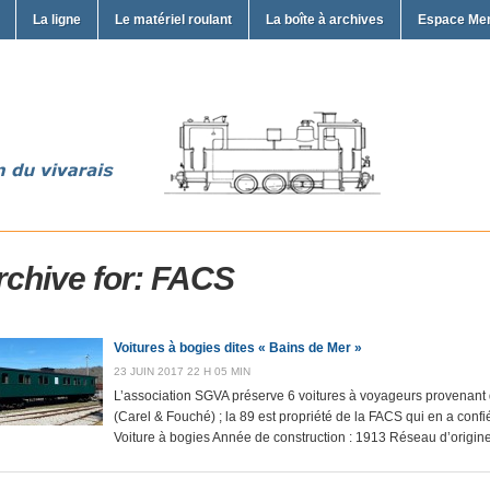
La ligne
Le matériel roulant
La boîte à archives
Espace Me
rchive for: FACS
Voitures à bogies dites « Bains de Mer »
23 JUIN 2017 22 H 05 MIN
L’association SGVA préserve 6 voitures à voyageurs provenant 
(Carel & Fouché) ; la 89 est propriété de la FACS qui en a confi
Voiture à bogies Année de construction : 1913 Réseau d’origine