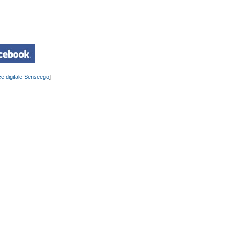
e digitale Senseego
]